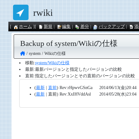
rwiki
ホーム
新規
編集
差分
バックアップ
添
Backup of system/Wikiの仕様
system
Wikiの仕様
移動:
system/Wikiの仕様
最新:最新バージョンと指定したバージョンの比較
直前:指定したバージョンとその直前のバージョンの比較
(
最新
|
直前
)
Rev:rHpwvGSnGa
2014/06/13(金)20:44
(
最新
|
直前
)
Rev:XxIHVddAsl
2014/05/28(水)23:04