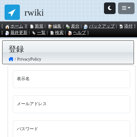
rwiki
ホーム
新規
編集
差分
バックアップ
添付
最終更新
一覧
検索
ヘルプ
登録
PrivacyPolicy
表示名
メールアドレス
パスワード