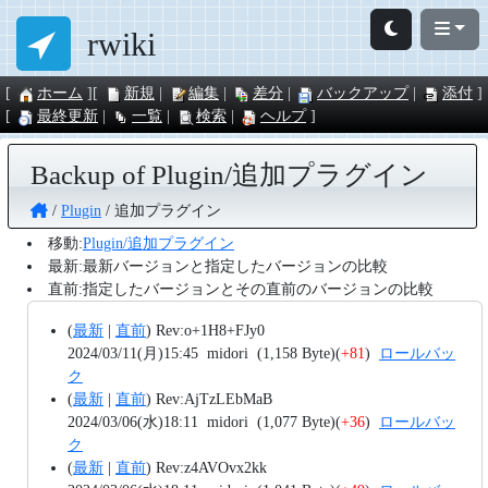
rwiki
ホーム
新規
編集
差分
バックアップ
添付
最終更新
一覧
検索
ヘルプ
Backup of Plugin/追加プラグイン
Plugin
追加プラグイン
移動:
Plugin/追加プラグイン
最新:最新バージョンと指定したバージョンの比較
直前:指定したバージョンとその直前のバージョンの比較
(
最新
|
直前
)
Rev:o+1H8+FJy0
2024/03/11(月)15:45
midori
(1,158 Byte)
(
+81
)
ロールバッ
ク
(
最新
|
直前
)
Rev:AjTzLEbMaB
2024/03/06(水)18:11
midori
(1,077 Byte)
(
+36
)
ロールバッ
ク
(
最新
|
直前
)
Rev:z4AVOvx2kk