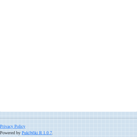
Privacy Policy
Powered by
PukiWiki R 1.0.7
.