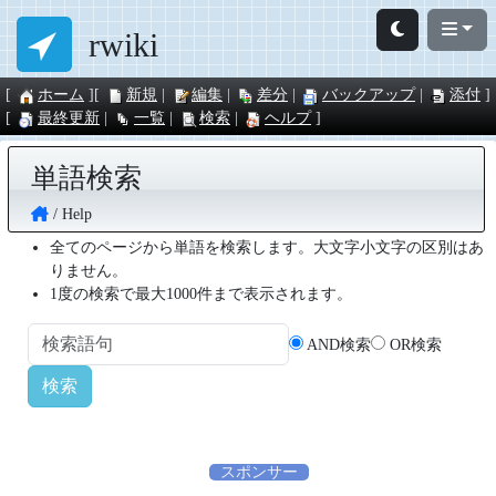
rwiki
ホーム
新規
編集
差分
バックアップ
添付
最終更新
一覧
検索
ヘルプ
単語検索
Help
全てのページから単語を検索します。大文字小文字の区別はあ
りません。
1度の検索で最大1000件まで表示されます。
AND検索
OR検索
スポンサー