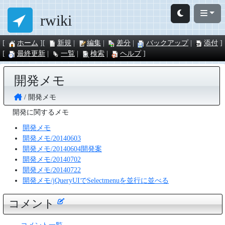
rwiki
ホーム
新規
編集
差分
バックアップ
添付
最終更新
一覧
検索
ヘルプ
開発メモ
開発メモ
開発に関するメモ
開発メモ
開発メモ/20140603
開発メモ/20140604開発案
開発メモ/20140702
開発メモ/20140722
開発メモ/jQueryUIでSelectmenuを並行に並べる
コメント