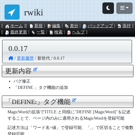
rwiki
ホーム
新規
編集
差分
バックアップ
添付
最終更新
一覧
検索
ヘルプ
0.0.17
更新履歴
新世代
0.0.17
更新内容
バグ修正
「DEFINE:」タグ機能の追加
「DEFINE:」タグ機能
MagicWordの拡張でTITLE:と同様に"DEFINE:[MagicWord]"を記述
することで、ページ内のみに適用されるMagicWordを登録可能
記述方法は「ワード名=値」で登録可能、「,」で区切ることで複数
登録可能