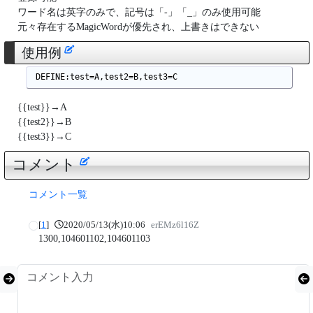
ワード名は英字のみで、記号は「-」「_」のみ使用可能
元々存在するMagicWordが優先され、上書きはできない
使用例
 DEFINE:test=A,test2=B,test3=C
{{test}}→A
{{test2}}→B
{{test3}}→C
コメント
コメント一覧
[
1
]
2020/05/13(水)10:06
erEMz6l16Z
1300,104601102,104601103