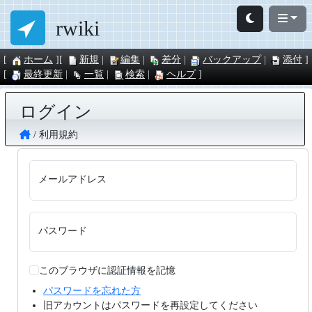
rwiki
ホーム
新規
編集
差分
バックアップ
添付
最終更新
一覧
検索
ヘルプ
ログイン
利用規約
メールアドレス
パスワード
このブラウザに認証情報を記憶
パスワードを忘れた方
旧アカウントはパスワードを再設定してください