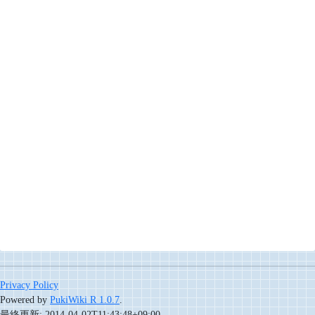
Privacy Policy
Powered by
PukiWiki R 1.0.7
.
最終更新: 2014-04-02T11:43:48+09:00