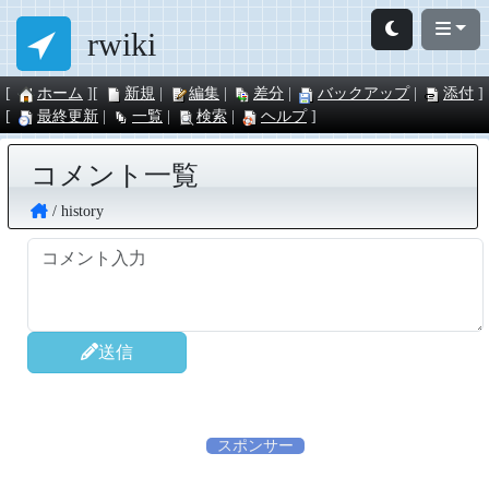
rwiki
ホーム
新規
編集
差分
バックアップ
添付
最終更新
一覧
検索
ヘルプ
コメント一覧
history
送信
スポンサー