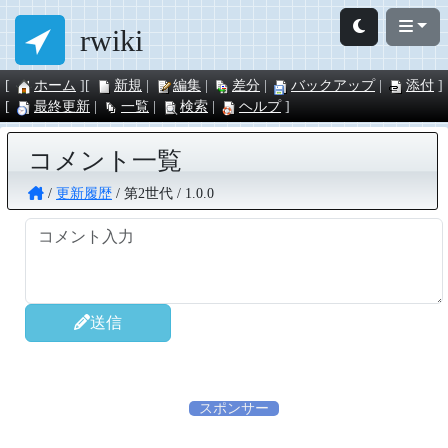
rwiki
ホーム
新規
編集
差分
バックアップ
添付
最終更新
一覧
検索
ヘルプ
コメント一覧
更新履歴
第2世代
1.0.0
送信
スポンサー